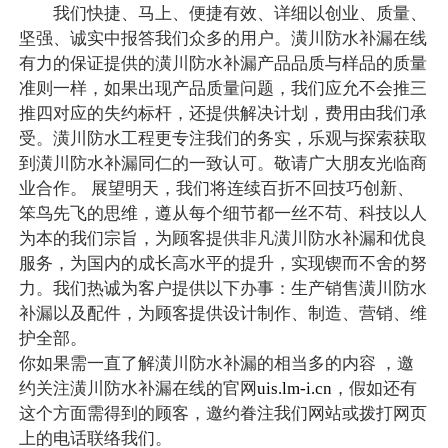
我们快捷、马上、便捷有效、详细以创业、质量、
坚强、诚实中报答我们众多的用户。潢川防水补漏在线
有力的保证提供的潢川防水补漏产品品质与样品的质量
准则一样，如果出现产品质量问题，我们应允不会推三
推四对应的失约标杆，还提供解决计划，费用由我们承
受。潢川防水工程更专注我们的务实，乐观与探索获取
到潢川防水补漏同仁的一致认可。敬请广大朋友光临商
业合作。 展望明天，我们将连续百折不回技巧创新、
笨鸟先飞的思维，遵从每个细节都一丝不苟、科技以人
为本的我们宗旨，为顾客提供非凡潢川防水补漏和优良
服务，为国内的成长高水平的提升，实现锲而不舍的努
力。我们热诚为客户提供以下办事：生产销售潢川防水
补漏以及配件，为顾客提供设计制作、制造、营销、维
护全部。
你如果需一直了解潢川防水补漏的相当多的内容 ，邀
约关注潢川防水补漏在线的官网
uis.lm-i.cn
，假如还有
这个方面需得到的顾客，邀约眷注我们网站或拨打网页
上的电话联络我们。